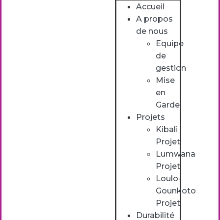
Accueil
A propos
de nous
Equipe
de
gestion
Mise
en
Garde
Projets
Kibali
Projet
Lumwana
Projet
Loulo-
Gounkoto
Projet
Durabilité