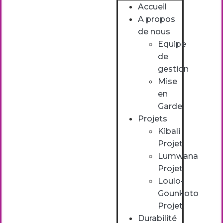
Accueil
A propos
de nous
Equipe
de
gestion
Mise
en
Garde
Projets
Kibali
Projet
Lumwana
Projet
Loulo-
Gounkoto
Projet
Durabilité