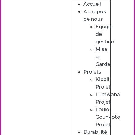
Accueil
A propos
de nous
Equipe
de
gestion
Mise
en
Garde
Projets
Kibali
Projet
Lumwana
Projet
Loulo-
Gounkoto
Projet
Durabilité