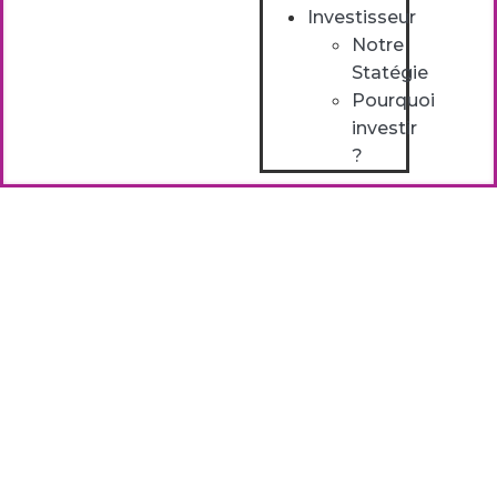
Investisseur
Notre
Statégie
Pourquoi
investir
?
Nous contacter