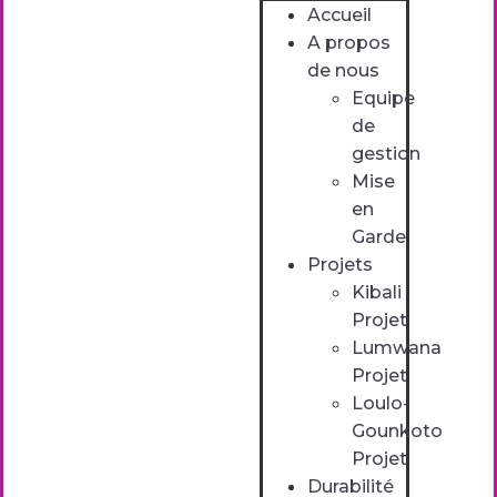
Accueil
A propos
de nous
Equipe
de
gestion
Mise
en
Garde
Projets
Kibali
Projet
Lumwana
Projet
Loulo-
Gounkoto
Projet
Durabilité